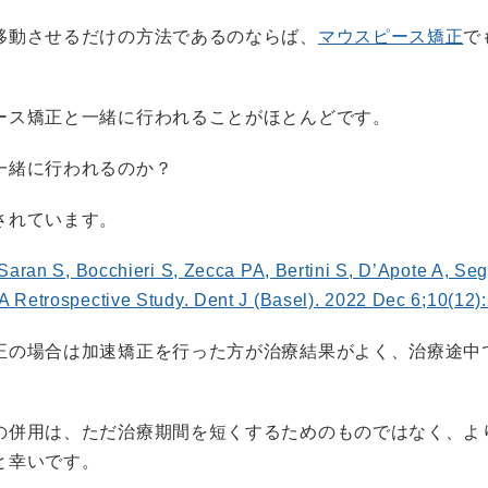
移動させるだけの方法であるのならば、
マウスピース矯正
で
ース矯正と一緒に行われることがほとんどです。
一緒に行われるのか？
されています。
 Saran S, Bocchieri S, Zecca PA, Bertini S, D’Apote A, Segù
A Retrospective Study. Dent J (Basel). 2022 Dec 6;10(12)
正の場合は加速矯正を行った方が治療結果がよく、治療途中
の併用は、ただ治療期間を短くするためのものではなく、よ
と幸いです。