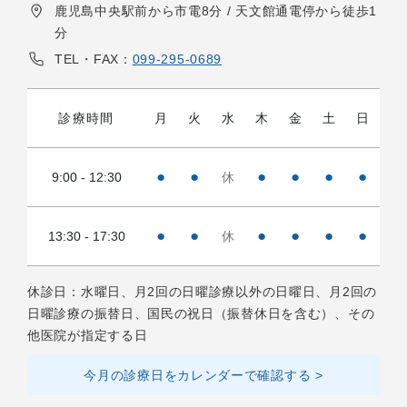
鹿児島中央駅前から市電8分 / 天文館通電停から徒歩1
分
TEL・FAX：
099-295-0689
診療時間
月
火
水
木
金
土
日
●
●
●
●
●
●
9:00 - 12:30
休
●
●
●
●
●
●
13:30 - 17:30
休
休診日：水曜日、月2回の日曜診療以外の日曜日、月2回の
日曜診療の振替日、国民の祝日（振替休日を含む）、その
他医院が指定する日
今月の診療日をカレンダーで確認する