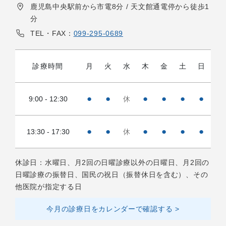
鹿児島中央駅前から市電8分 / 天文館通電停から徒歩1
分
TEL・FAX：
099-295-0689
診療時間
月
火
水
木
金
土
日
●
●
●
●
●
●
9:00 - 12:30
休
●
●
●
●
●
●
13:30 - 17:30
休
休診日：水曜日、月2回の日曜診療以外の日曜日、月2回の
日曜診療の振替日、国民の祝日（振替休日を含む）、その
他医院が指定する日
今月の診療日をカレンダーで確認する